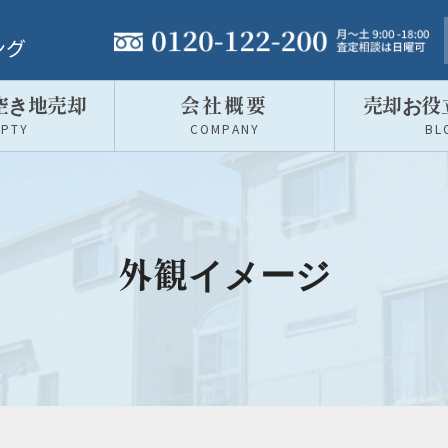
t
ング
o
g
空き地売却
会社概要
売却お役
g
MPTY
COMPANY
BL
l
e
n
a
v
外観イメージ
i
g
a
t
i
o
n