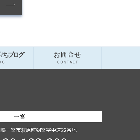
立ちブロ
グ
お問合せ
OG
CONTACT
一宮
知県一宮市萩原町朝宮字中道22番地