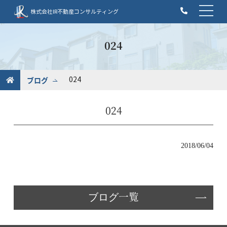
t
株式会社IR不動産コンサルティング
o
g
g
024
l
e
n
ブログ
024
a
v
024
i
g
a
t
2018/06/04
i
o
n
ブログ一覧