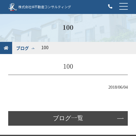
t
株式会社IR不動産コンサルティング
o
g
g
100
l
e
n
ブログ
100
a
v
100
i
g
a
t
2018/06/04
i
o
n
ブログ一覧