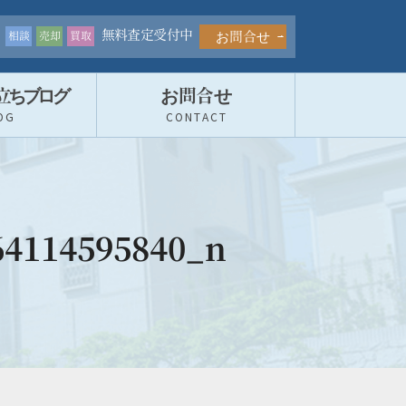
無料査定受付中
お問合せ
相談
売却
買取
立ちブロ
グ
お問合せ
OG
CONTACT
64114595840_n