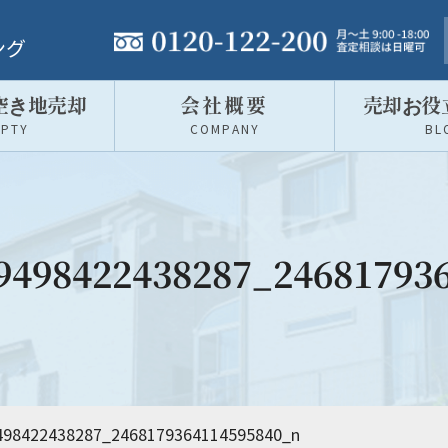
t
ング
o
g
空き地売却
会社概要
売却お役
g
MPTY
COMPANY
BL
l
e
n
a
v
9498422438287_24681793
i
g
a
t
i
o
n
498422438287_2468179364114595840_n