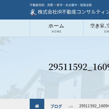
不動産売却、売買 一宮市・名古屋市・尾張全般
株式会社IR不動産コンサルティ
ホーム
空き家
、
HOME
E
29511592_160
ブログ
29511592_1609