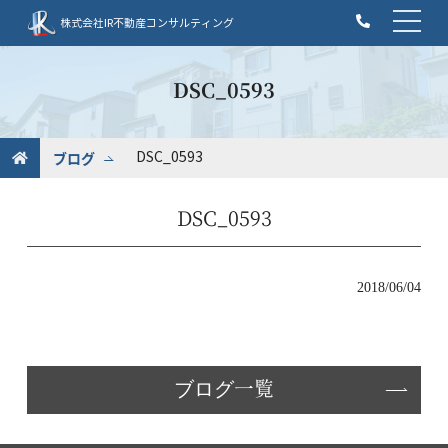
t
株式会社IR不動産コンサルティング
o
g
g
DSC_0593
l
e
n
ブログ
DSC_0593
a
v
DSC_0593
i
g
a
t
2018/06/04
i
o
n
ブログ一覧