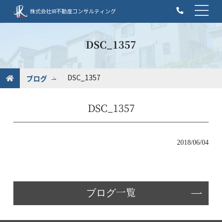
t
株式会社IR不動産コンサルティング
o
g
g
DSC_1357
l
e
n
ブログ
DSC_1357
a
v
DSC_1357
i
g
a
t
2018/06/04
i
o
n
ブログ一覧