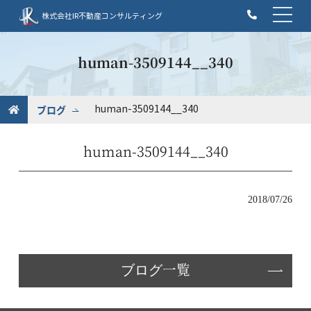
t
株式会社IR不動産コンサルティング
o
g
g
human-3509144__340
l
e
n
ブログ
human-3509144__340
a
v
human-3509144__340
i
g
a
t
2018/07/26
i
o
n
ブログ一覧