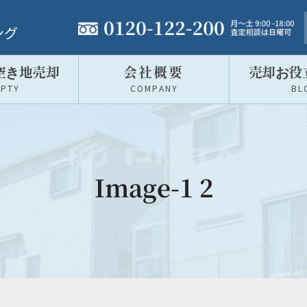
t
ング
o
g
空き地売却
会社概要
売却お役
g
MPTY
COMPANY
BL
l
e
n
a
v
Image-1 2
i
g
a
t
i
o
n