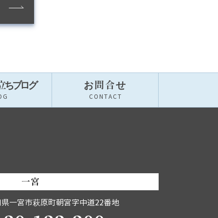
立ちブロ
グ
お問合せ
OG
CONTACT
一宮
知県一宮市萩原町朝宮字中道22番地