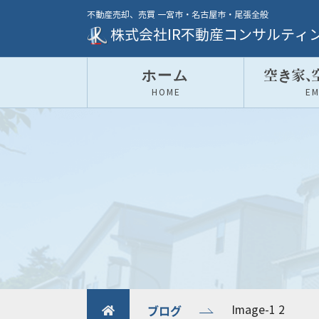
不動産売却、売買 一宮市・名古屋市・尾張全般
株式会社IR不動産コンサルティ
ホーム
空き家
、
HOME
E
ブログ
Image-1 2