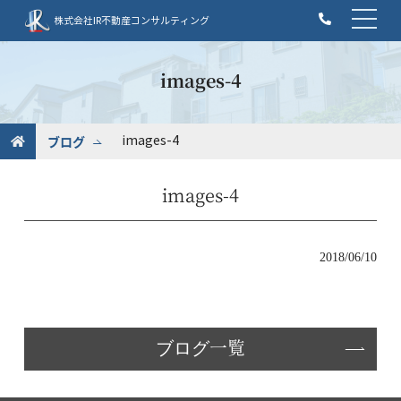
t
株式会社IR不動産コンサルティング
o
g
g
images-4
l
e
n
ブログ
images-4
a
v
images-4
i
g
a
t
2018/06/10
i
o
n
ブログ一覧