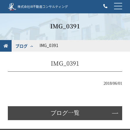
t
株式会社IR不動産コンサルティング
o
g
g
IMG_0391
l
e
n
ブログ
IMG_0391
a
v
IMG_0391
i
g
a
t
2018/06/01
i
o
n
ブログ一覧