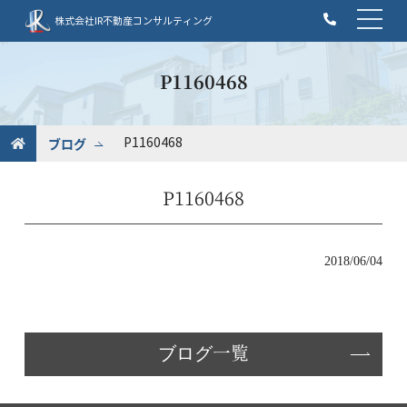
t
株式会社IR不動産コンサルティング
o
g
g
P1160468
l
e
n
ブログ
P1160468
a
v
P1160468
i
g
a
t
2018/06/04
i
o
n
ブログ一覧