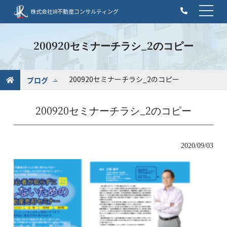
t
株式会社IR不動産コンサルティング
o
g
g
200920セミナーチラシ_2のコピー
l
e
n
ブログ
200920セミナーチラシ_2のコピー
a
v
200920セミナーチラシ_2のコピー
i
g
a
t
2020/09/03
i
o
n