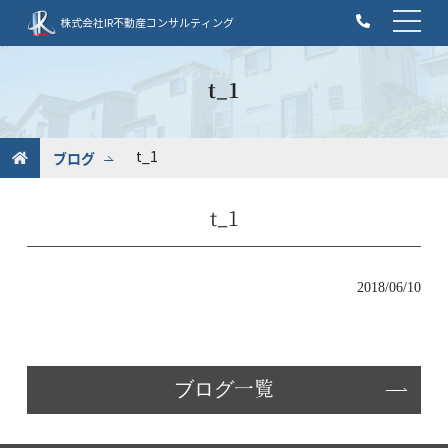
t
株式会社IR不動産コンサルティング
o
g
g
t_1
l
e
n
ブログ
t_1
a
v
t_1
i
g
a
t
2018/06/10
i
o
n
ブログ一覧