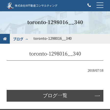
t
株式会社IR不動産コンサルティング
o
g
g
toronto-1298016__340
l
e
n
ブログ
toronto-1298016__340
a
v
toronto-1298016__340
i
g
a
t
2018/07/18
i
o
n
ブログ一覧